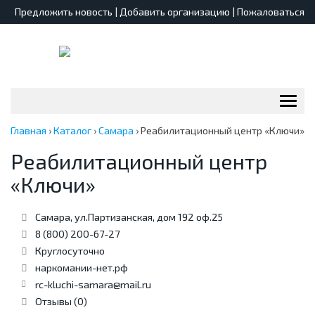
Предложить новость
|
Добавить организацию
|
Пожаловаться
Пере
нави
Главная
›
Каталог
›
Самара
›
Реабилитационный центр «Ключи»
Реабилитационный центр
«Ключи»
Самара, ул.Партизанская, дом 192 оф.25
8 (800) 200-67-27
Круглосуточно
наркомании-нет.рф
rc-kluchi-samara@mail.ru
Отзывы (0)